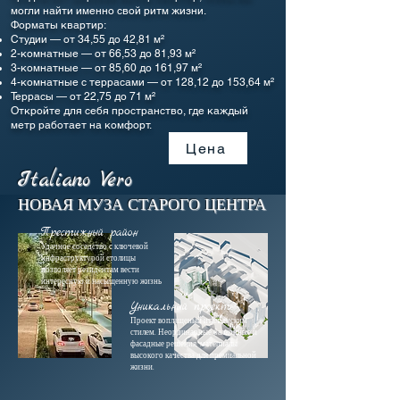
могли найти именно свой ритм жизни.
Форматы квартир:
Студии — от 34,55 до 42,81 м²
2-комнатные — от 66,53 до 81,93 м²
3-комнатные — от 85,60 до 161,97 м²
4-комнатные с террасами — от 128,12 до 153,64 м²
Террасы — от 22,75 до 71 м²
Откройте для себя пространство, где каждый
метр работает на комфорт.
Цена
Italiano Vero
НОВАЯ МУЗА СТАРОГО ЦЕНТРА
Престижный район
Удачное соседство с ключевой
инфраструктурой столицы
позволяет резидентам вести
интересную и насыщенную жизнь
Уникальный проект
Проект воплащеный итальянским
стилем. Неординарные балконные и
фасадные решения, материалы
высокого качества для премиальной
жизни.