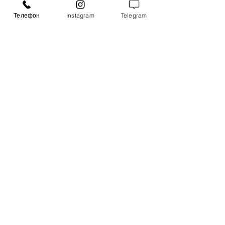
Охрана 24/7
Телефон
Instagram
Telegram
Оставьте заявку и мы перезвоним вам в
ближайшее время
Имя
*
Телефон
Подтвердить