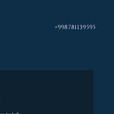
+998781139595
r