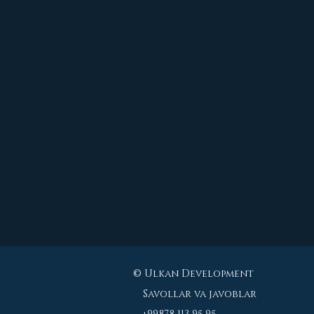
© Ulkan Development
Savollar va javoblar