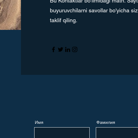
Bu Kontaktlar bo'limidagi matn. Sayt
buyuruvchilarni savollar bo'yicha siz
taklif qiling.
Имя
Фамилия