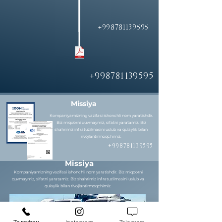
+998781139595
+998781139595
Missiya
Kompaniyamizning vazifasi ishonchli nom yaratishdir.
Biz miqdorni quvmaymiz, sifatni yaratamiz. Biz
shahrimiz infratuzilmasini uslub va qulaylik bilan
rivojlantirmoqchimiz.
+998781139595
Missiya
Kompaniyamizning vazifasi ishonchli nom yaratishdir. Biz miqdorni
quvmaymiz, sifatni yaratamiz. Biz shahrimiz infratuzilmasini uslub va
qulaylik bilan rivojlantirmoqchimiz.