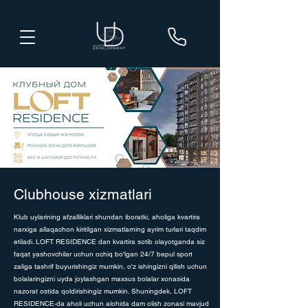
Clubhouse xizmatlari
Klub uylarining afzalliklari shundan iboratki, aholiga kvartira
narxiga allaqachon kiritilgan xizmatlarning ayrim turlari taqdim
etiladi. LOFT RESIDENCE dan kvartira sotib olayotganda siz
faqat yashovchilar uchun ochiq bo'lgan 24/7 bepul sport
zaliga tashrif buyurishingiz mumkin, o'z ishingizni qilish uchun
bolalaringizni uyda joylashgan maxsus bolalar xonasida
nazorat ostida qoldirishingiz mumkin. Shuningdek, LOFT
RESIDENCE-da aholi uchun alohida dam olish zonasi mavjud