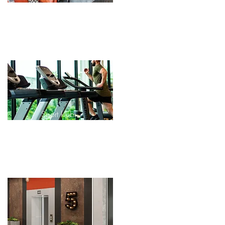
Xavfsiz yashashingiz uchun
konsyerj xizmatlari
Sport klubi
Sport zali faqat LOFT
RESIDENCE aholisi uchun