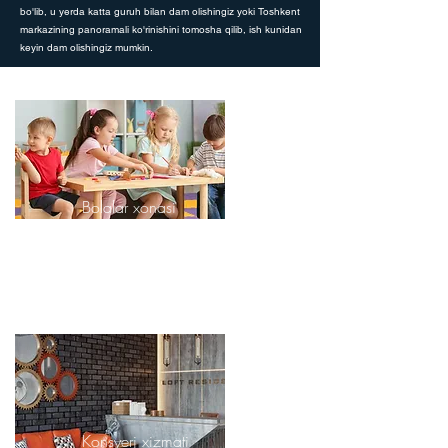
bo'lib, u yerda katta guruh bilan dam olishingiz yoki Toshkent
markazining panoramali ko'rinishini tomosha qilib, ish kunidan
keyin dam olishingiz mumkin.
Bolalar xonasi
Farzandlaringizga qarash uchun
enaga bilan bolalar xonasi
Konsyerj xizmati