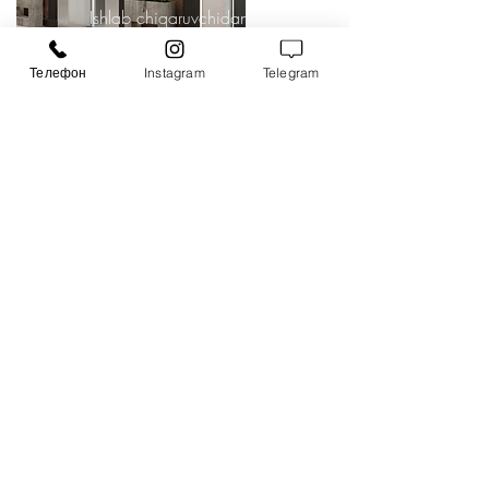
Ishlab chiqaruvchidan xizmat
Yetkazib berishdan keyin biz
Телефон
Instagram
Telegram
boshqaruvni amalga oshiramiz
Свяжитесь с нами
Имя
Фамилия
Отправить